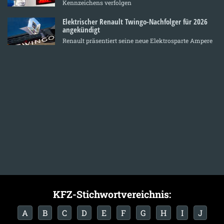
Kennzeichens verfolgen
Elektrischer Renault Twingo-Nachfolger für 2026
angekündigt
Renault präsentiert seine neue Elektrosparte Ampere
KFZ-Stichwortvereichnis:
A
B
C
D
E
F
G
H
I
J