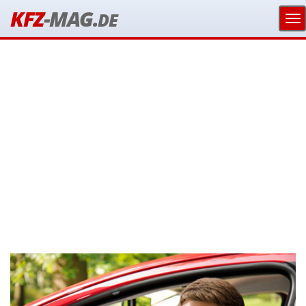
KFZ
-MAG.
DE