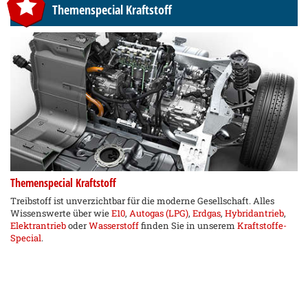
Themenspecial Kraftstoff
Themenspecial Kraftstoff
Treibstoff ist unverzichtbar für die moderne Gesellschaft. Alles
Wissenswerte über wie
E10
,
Autogas (LPG)
,
Erdgas
,
Hybridantrieb
,
Elektrantrieb
oder
Wasserstoff
finden Sie in unserem
Kraftstoffe-
Special
.