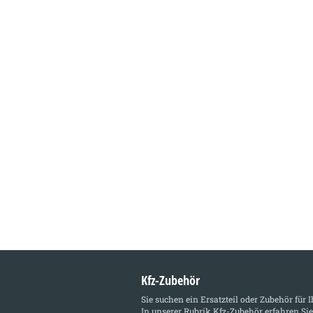
Kfz-Zubehör
Sie suchen ein Ersatzteil oder Zubehör für 
In unserer Rubrik
Kfz-Zubehör
erfahren Sie