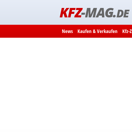
KFZ
-MAG.
DE
News
Kaufen & Verkaufen
Kfz-