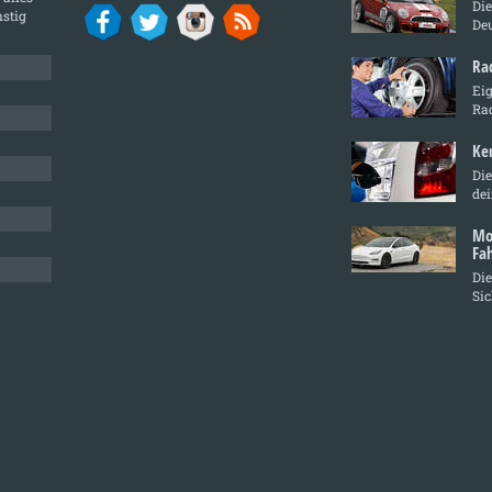
Di
stig
De
Ra
Ei
Ra
Ke
Die
de
Mo
Fa
Die
Sic