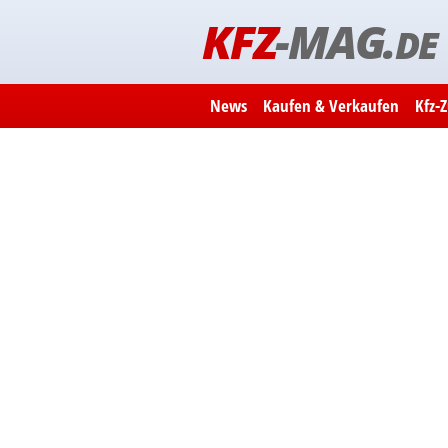
KFZ
-MAG.
DE
News
Kaufen & Verkaufen
Kfz-