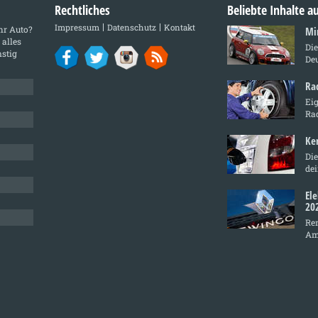
Rechtliches
Beliebte Inhalte 
Impressum
Datenschutz
Kontakt
Ihr Auto?
Mi
 alles
Di
stig
De
Ra
Ei
Ra
Ke
Die
de
El
20
Ren
Am