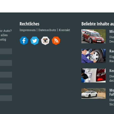
Rechtliches
Beliebte Inhalte 
Impressum
Datenschutz
Kontakt
Ihr Auto?
Mi
 alles
Di
stig
De
Ra
Ei
Ra
Ke
Die
de
Mo
Fa
Die
Sic