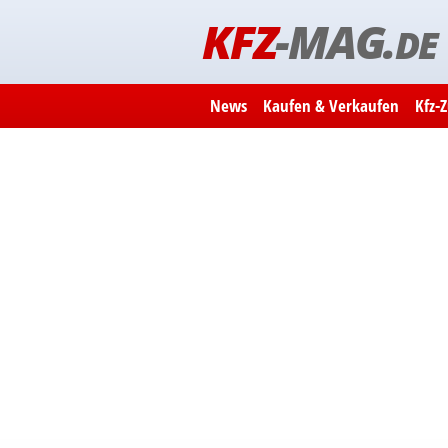
KFZ
-MAG.
DE
News
Kaufen & Verkaufen
Kfz-