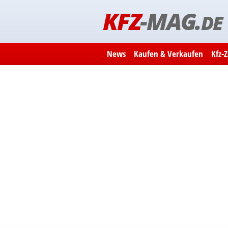
KFZ
-MAG.
DE
News
Kaufen & Verkaufen
Kfz-