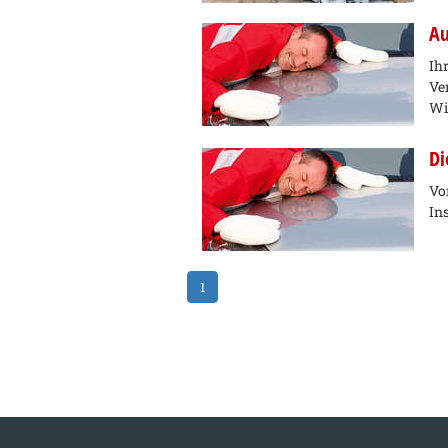
Au
Ih
Ve
Wi
Di
Vo
In
1