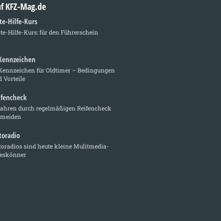
auf KFZ-Mag.de
te-Hilfe-Kurs
te-Hilfe-Kurs: für den Führerschein
Kennzeichen
Kennzeichen für Oldtimer – Bedingungen
 Vorteile
ifencheck
fahren durch regelmäßigen Reifencheck
rmeiden
toradio
oradios sind heute kleine Mulitmedia-
leskönner