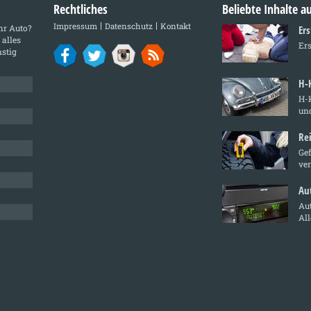
Rechtliches
Beliebte Inhalte 
Impressum
Datenschutz
Kontakt
Ihr Auto?
Ers
 alles
Ers
stig
H-
H-
und
Re
Ge
ve
Au
Aut
Al