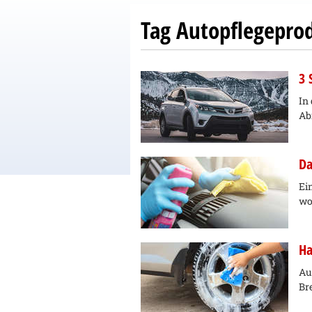
Tag Autopflegepro
3 
In
Ab
Da
Ei
wo
Ha
Au
Br