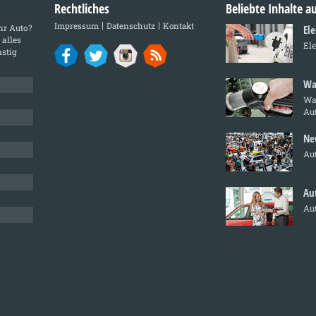
Rechtliches
Beliebte Inhalte 
Impressum
Datenschutz
Kontakt
Ihr Auto?
El
 alles
Ele
stig
Wa
Was
Au
Ne
Au
Au
Au