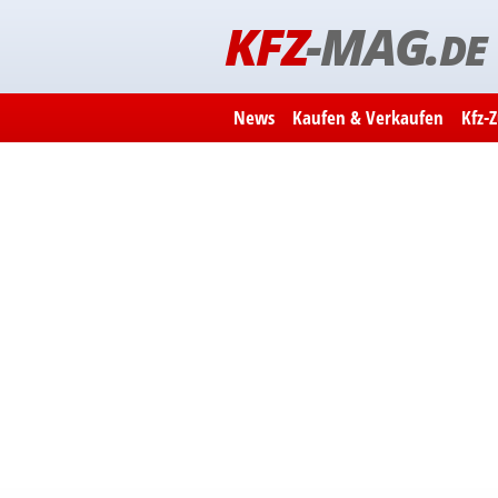
KFZ
-MAG.
DE
News
Kaufen & Verkaufen
Kfz-