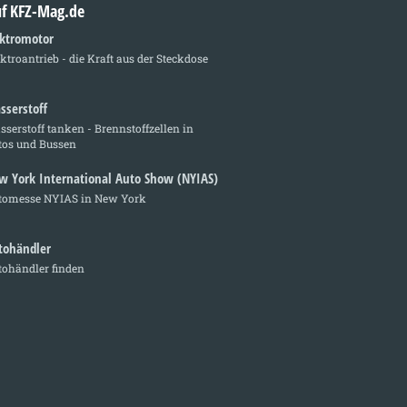
auf KFZ-Mag.de
ektromotor
ktroantrieb - die Kraft aus der Steckdose
sserstoff
serstoff tanken - Brennstoffzellen in
tos und Bussen
w York International Auto Show (NYIAS)
tomesse NYIAS in New York
tohändler
tohändler finden