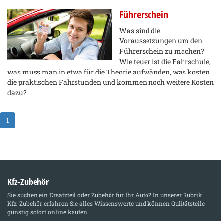
Führerschein
Was sind die
Voraussetzungen um den
Führerschein zu machen?
Wie teuer ist die Fahrschule,
was muss man in etwa für die Theorie aufwänden, was kosten
die praktischen Fahrstunden und kommen noch weitere Kosten
dazu?
1
Kfz-Zubehör
Sie suchen ein Ersatzteil oder Zubehör für Ihr Auto? In unserer Rubrik
Kfz-Zubehör
erfahren Sie alles Wissenswerte und können Qulitätsteile
günstig sofort online kaufen.