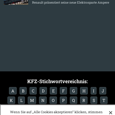
Renault präsentiert seine neue Elektrosparte Ampere
KFZ-Stichwortvereichnis:
A
B
C
D
E
F
G
H
I
J
K
L
M
N
O
P
Q
R
S
T
U
V
W
X
Y
Z
Wenn Sie auf „Alle Cookies akzeptieren“ klicken, stimmen