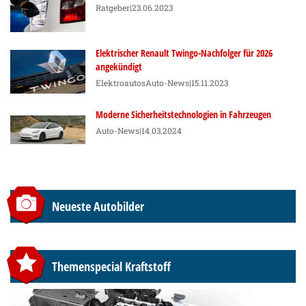
Ratgeber
|23.06.2023
Elektrischer Renault Twingo-Nachfolger für 2026
angekündigt
Elektroautos
Auto-News
|15.11.2023
Moderne Sicherheitstechnologien in Fahrzeugen
Auto-News
|14.03.2024
Neueste Autobilder
Themenspecial Kraftstoff