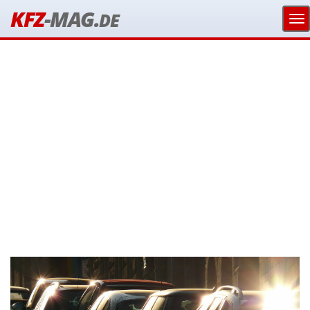
KFZ
-MAG.
DE