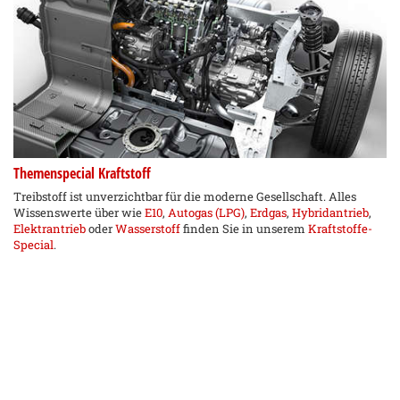
Themenspecial Kraftstoff
Treibstoff ist unverzichtbar für die moderne Gesellschaft. Alles
Wissenswerte über wie
E10
,
Autogas (LPG)
,
Erdgas
,
Hybridantrieb
,
Elektrantrieb
oder
Wasserstoff
finden Sie in unserem
Kraftstoffe-
Special
.