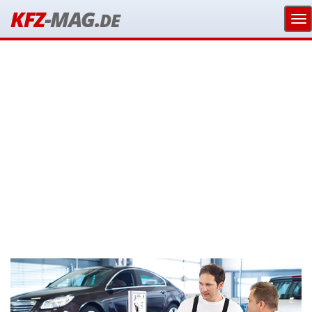
KFZ
-MAG.
DE