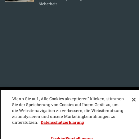
Sicherheit
KFZ-Stichwortvereichnis:
Wenn Sie auf „Alle Cookies akzeptieren“ klicken, stimmen
Sie der Speicherung von Cookies auf Ihrem Gerät zu, um
A
B
C
D
E
F
G
H
I
J
die Websitenavigation zu verbessern, die Websitenutzung
zu analysieren und unsere Marketingbemühungen zu
K
L
M
N
O
P
Q
R
S
T
unterstützen.
Datenschutzerklärung
U
V
W
X
Y
Z
Cookie-Einstellungen