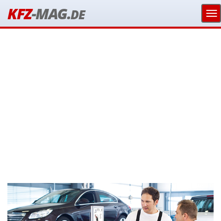
KFZ
-MAG.
DE