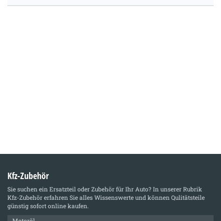
Kfz-Zubehör
Sie suchen ein Ersatzteil oder Zubehör für Ihr Auto? In unserer Rubrik
Kfz-Zubehör
erfahren Sie alles Wissenswerte und können Qulitätsteile
günstig sofort online kaufen.
Motoröl