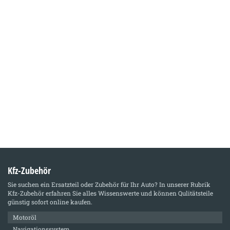
Kfz-Zubehör
Sie suchen ein Ersatzteil oder Zubehör für Ihr Auto? In unserer Rubrik
Kfz-Zubehör
erfahren Sie alles Wissenswerte und können Qulitätsteile
günstig sofort online kaufen.
Motoröl
Navigationssystem