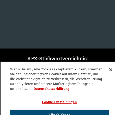
KFZ-Stichwortvereichnis:
A
B
C
D
E
F
G
H
I
J
Wenn Sie auf „Alle Cookies akzeptieren“ klicken, stimmen
Sie der Speicherung von Cookies auf Ihrem Gerät zu, um
K
L
M
N
O
P
Q
R
S
T
die Websitenavigation zu verbessern, die Websitenutzung
zu analysieren und unsere Marketingbemühungen zu
U
V
W
X
Y
Z
unterstützen.
Datenschutzerklärung
Cookie-Einstellungen
Alle ablehnen