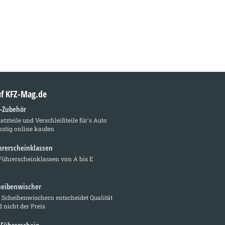
auf KFZ-Mag.de
z-Zubehör
atzteile und Verschleißteile für's Auto
stig online kaufen
hrerscheinklassen
Führerscheinklassen von A bis E
heibenwischer
 Scheibenwischern entscheidet Qualität
 nicht der Preis
-Führerschein