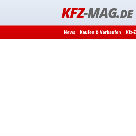
KFZ
-MAG.
DE
News
Kaufen & Verkaufen
Kfz-