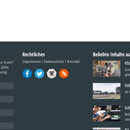
Rechtliches
Beliebte Inhalte 
Impressum
Datenschutz
Kontakt
Ihr Auto?
Kf
 alles
Ers
stig
gün
Fü
16 
Sc
Bei
und
EU