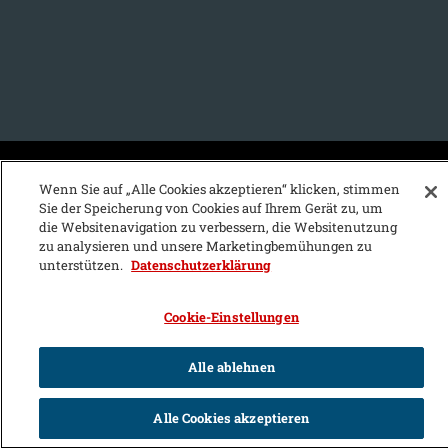
KFZ-Stichwortvereichnis:
Wenn Sie auf „Alle Cookies akzeptieren“ klicken, stimmen
Sie der Speicherung von Cookies auf Ihrem Gerät zu, um
A
B
C
D
E
F
G
H
I
J
die Websitenavigation zu verbessern, die Websitenutzung
zu analysieren und unsere Marketingbemühungen zu
K
L
M
N
O
P
Q
R
S
T
unterstützen.
Datenschutzerklärung
U
V
W
X
Y
Z
Cookie-Einstellungen
Alle ablehnen
Alle Cookies akzeptieren