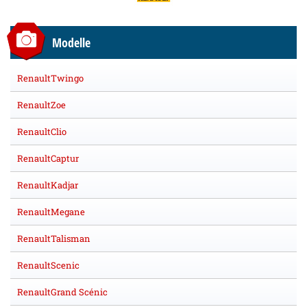
Modelle
RenaultTwingo
RenaultZoe
RenaultClio
RenaultCaptur
RenaultKadjar
RenaultMegane
RenaultTalisman
RenaultScenic
RenaultGrand Scénic