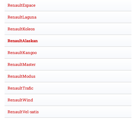
RenaultEspace
RenaultLaguna
RenaultKoleos
RenaultAlaskan
RenaultKangoo
RenaultMaster
RenaultModus
RenaultTrafic
RenaultWind
RenaultVel-satis