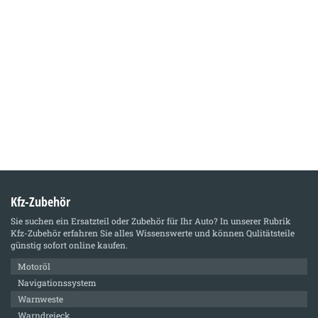
Kfz-Zubehör
Sie suchen ein Ersatzteil oder Zubehör für Ihr Auto? In unserer Rubrik
Kfz-Zubehör
erfahren Sie alles Wissenswerte und können Qulitätsteile
günstig sofort online kaufen.
Motoröl
Navigationssystem
Warnweste
Warndreieck