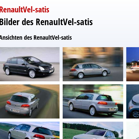
RenaultVel-satis
Bilder des RenaultVel-satis
Ansichten des RenaultVel-satis