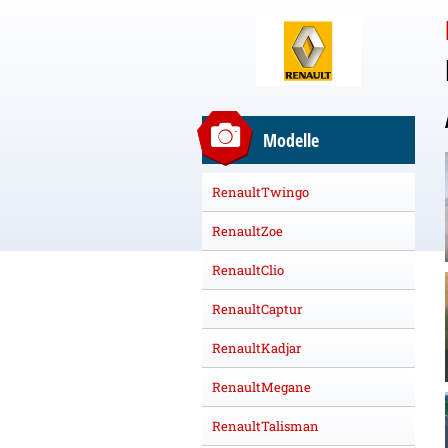
Modelle
RenaultTwingo
RenaultZoe
RenaultClio
RenaultCaptur
RenaultKadjar
RenaultMegane
RenaultTalisman