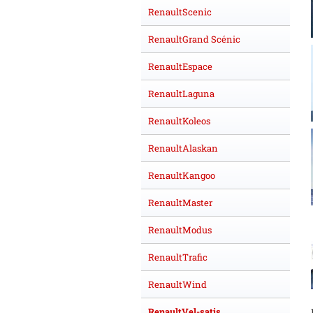
RenaultScenic
RenaultGrand Scénic
RenaultEspace
RenaultLaguna
RenaultKoleos
RenaultAlaskan
RenaultKangoo
RenaultMaster
RenaultModus
RenaultTrafic
RenaultWind
RenaultVel-satis