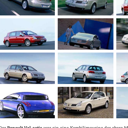
Der
Renault Vel-satis
war ein eine Kombilimousine der obere Mit