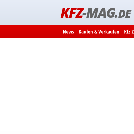
KFZ
-MAG.
DE
News
Kaufen & Verkaufen
Kfz-