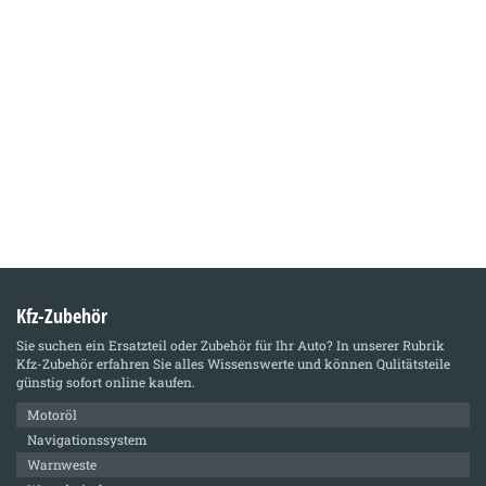
Kfz-Zubehör
Sie suchen ein Ersatzteil oder Zubehör für Ihr Auto? In unserer Rubrik
Kfz-Zubehör
erfahren Sie alles Wissenswerte und können Qulitätsteile
günstig sofort online kaufen.
Motoröl
Navigationssystem
Warnweste