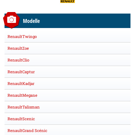
Modelle
RenaultTwingo
RenaultZoe
RenaultClio
RenaultCaptur
RenaultKadjar
RenaultMegane
RenaultTalisman
RenaultScenic
RenaultGrand Scénic