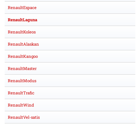
RenaultEspace
RenaultLaguna
RenaultKoleos
RenaultAlaskan
RenaultKangoo
RenaultMaster
RenaultModus
RenaultTrafic
RenaultWind
RenaultVel-satis