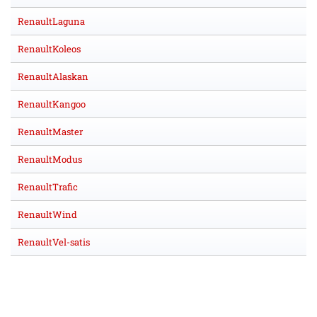
RenaultLaguna
RenaultKoleos
RenaultAlaskan
RenaultKangoo
RenaultMaster
RenaultModus
RenaultTrafic
RenaultWind
RenaultVel-satis