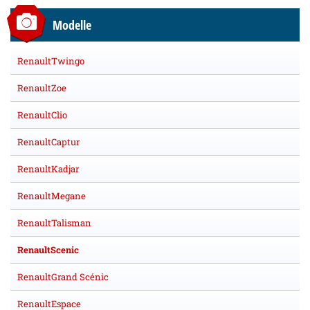
Modelle
RenaultTwingo
RenaultZoe
RenaultClio
RenaultCaptur
RenaultKadjar
RenaultMegane
RenaultTalisman
RenaultScenic
RenaultGrand Scénic
RenaultEspace