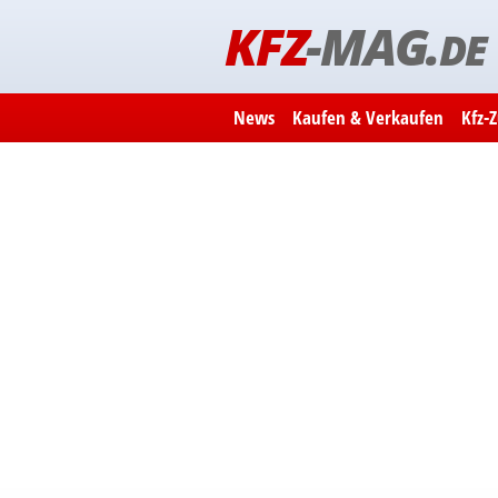
KFZ
-MAG.
DE
News
Kaufen & Verkaufen
Kfz-