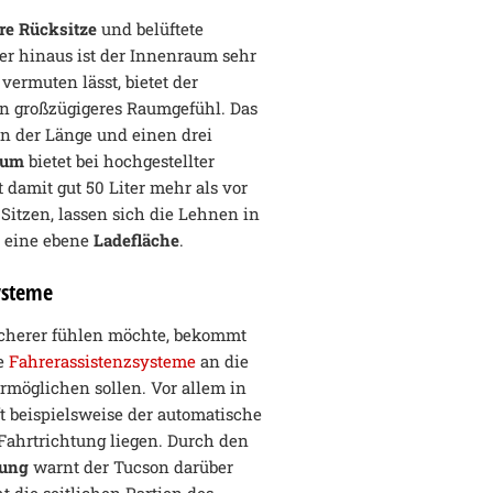
re Rücksitze
und belüftete
er hinaus ist der Innenraum sehr
vermuten lässt, bietet der
in großzügigeres Raumgefühl. Das
in der Länge und einen drei
aum
bietet bei hochgestellter
 damit gut 50 Liter mehr als vor
Sitzen, lassen sich die Lehnen in
 eine ebene
Ladefläche
.
ysteme
icherer fühlen möchte, bekommt
le
Fahrerassistenzsysteme
an die
rmöglichen sollen. Vor allem in
lft beispielsweise der automatische
 Fahrtrichtung liegen. Durch den
nung
warnt der Tucson darüber