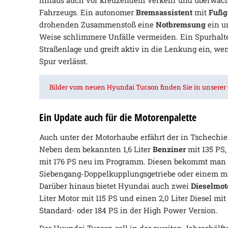
hinaus auch vor kreuzendem Verkehr und überwacht 
Fahrzeugs. Ein autonomer
Bremsassistent
mit
Fußg
drohenden Zusammenstoß eine
Notbremsung
ein u
Weise schlimmere Unfälle vermeiden. Ein Spurhaltes
Straßenlage und greift aktiv in die Lenkung ein, we
Spur verlässt.
Bilder vom neuen Hyundai Tucson finden Sie in unserer 
Ein Update auch für die Motorenpalette
Auch unter der Motorhaube erfährt der in Tschechie
Neben dem bekannten 1,6 Liter
Benziner
mit 135 PS, 
mit 176 PS neu im Programm. Diesen bekommt man
Siebengang-Doppelkupplungsgetriebe oder einem m
Darüber hinaus bietet Hyundai auch zwei
Dieselmot
Liter Motor mit 115 PS und einen 2,0 Liter Diesel mi
Standard- oder 184 PS in der High Power Version.
Der Hyundai Tucson soll in der zweiten Jahreshälfte