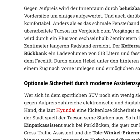
Gegen Aufpreis wird der Innenraum durch
beheizba
Vordersitze um einiges aufgewertet. Und auch darüb
komfortabel. Anders als es das schmale Fensterband 
überarbeitete Tucson im Vergleich zum Vorgänger e
wird durch ein Plus von sechseinhalb Zentimetern 
Zentimeter längeren Radstand erreicht. Der
Kofferr
Rückbank
ein Ladevolumen von 513 Litern und fasst
dem Facelift. Durch einen Hebel unter den hinteren 
einem Zug nach vorne umlegen und ermöglichen so
Optionale Sicherheit durch moderne Assistenzs
Wer sich in dem sportlichen SUV noch ein wenig s
gegen Aufpreis zahlreiche elektronische und digita
Hand, die laut
Hyundai
eine lückenlose Sicherheit e
der Stadt spielt der Tucson seine Stärken aus. So hi
Einparkassistent
auch bei Parklücken, die quer zur
Cross-Traffic Assistent und die
Tote-Winkel-Erken