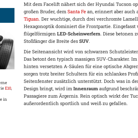
Mit dem Facelift nähert sich der Hyundai Tucson o
großen Bruder, dem
Santa Fe
an, erinnert aber auch
Tiguan
. Der wuchtige, durch drei verchromte Lamell
Hexagonoptik dominiert die Frontpartie. Eingefasst
flügelförmigen
LED-Scheinwerfern
. Diese betonen
Stoßfänger die Breite des
SUV
.
Die Seitenansicht wird von schwarzen Schutzleisten
Das betont den typisch massigen SUV-Charakter. Im
hinten versetzten A-Säulen für eine optische Abgr
sorgen trotz breiter Schultern für ein schlankes Pro
Seitenfenster zusätzlich unterstützt. Doch was in de
erne
Design bringt, wird im
Innenraum
aufgrund beschrän
wie
E10
,
Passagiere zum Ärgernis. Rein optisch wirkt der Tuc
e in
außerordentlich sportlich und weiß zu gefallen.