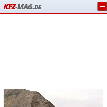
KFZ
-MAG.
DE