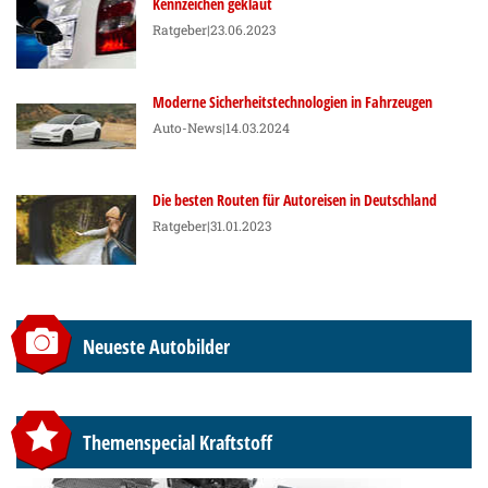
Kennzeichen geklaut
Ratgeber
|23.06.2023
Moderne Sicherheitstechnologien in Fahrzeugen
Auto-News
|14.03.2024
Die besten Routen für Autoreisen in Deutschland
Ratgeber
|31.01.2023
Neueste Autobilder
Themenspecial Kraftstoff