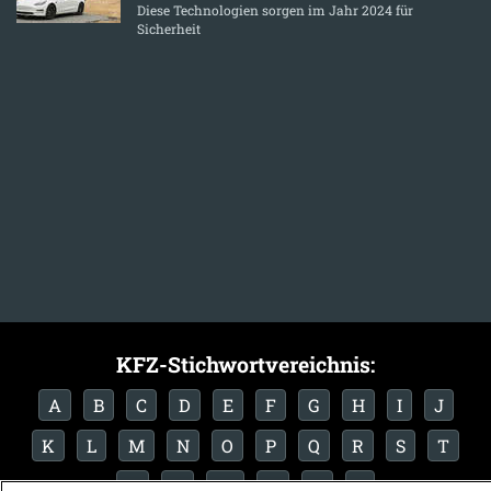
Diese Technologien sorgen im Jahr 2024 für
Sicherheit
KFZ-Stichwortvereichnis:
A
B
C
D
E
F
G
H
I
J
K
L
M
N
O
P
Q
R
S
T
U
V
W
X
Y
Z