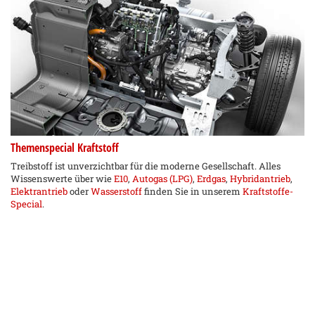
Themenspecial Kraftstoff
Treibstoff ist unverzichtbar für die moderne Gesellschaft. Alles
Wissenswerte über wie
E10
,
Autogas (LPG)
,
Erdgas
,
Hybridantrieb
,
Elektrantrieb
oder
Wasserstoff
finden Sie in unserem
Kraftstoffe-
Special
.