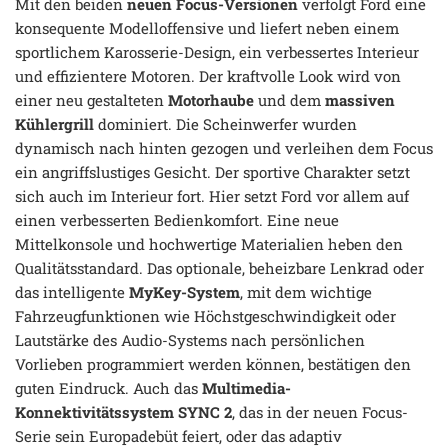
Mit den beiden
neuen Focus-Versionen
verfolgt Ford eine
konsequente Modelloffensive und liefert neben einem
sportlichem Karosserie-Design, ein verbessertes Interieur
und effizientere Motoren. Der kraftvolle Look wird von
einer neu gestalteten
Motorhaube
und dem
massiven
Kühlergrill
dominiert. Die Scheinwerfer wurden
dynamisch nach hinten gezogen und verleihen dem Focus
ein angriffslustiges Gesicht. Der sportive Charakter setzt
sich auch im Interieur fort. Hier setzt Ford vor allem auf
einen verbesserten Bedienkomfort. Eine neue
Mittelkonsole und hochwertige Materialien heben den
Qualitätsstandard. Das optionale, beheizbare Lenkrad oder
das intelligente
MyKey-System
, mit dem wichtige
Fahrzeugfunktionen wie Höchstgeschwindigkeit oder
Lautstärke des Audio-Systems nach persönlichen
Vorlieben programmiert werden können, bestätigen den
guten Eindruck. Auch das
Multimedia-
Konnektivitätssystem SYNC 2
, das in der neuen Focus-
Serie sein Europadebüt feiert, oder das adaptiv