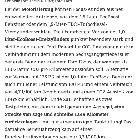
Der neue Ford Focus 4-Türer, Foto: Ford
Bei der
Motorisierung
können Focus-Kunden aus neu
entwickelten Antrieben, wie dem 1,5-Liter-EcoBoost-
Benziner oder dem 1,5-Liter-TDCi-Turbodiesel-
Vierzylinder wählen. Die überarbeitete Version des
1,0-
Liter-EcoBoost-Dreizylinders
punktet besonders stark und
stellt einen neuen Ford-Rekord für CO2-Emissionen auf: in
Verbindung mit dem modernen Sechsganggetriebe ist er
der erste Benziner in einem Ford Focus, der weniger als
100 Gramm CO2 pro Kilometer ausstoßen soll. Alternativ
zur Version mit 125 PS ist der 1,0-Liter-EcoBoost-Benziner
auch mit einer Leistung von 100 PS und einem Verbrauch
von 4,7 l/100 km (kombiniert) und einem CO2-Ausstoß von
109 g/km erhältlich. Ende 2013 schafften es zwei
Testpiloten, mit dem zuletzt genannten Aggregat,
eine
Strecke von sage und schreibe 1.619 Kilometer
zurückzulegen
- mit nur einer einzigen Tankfüllung! Das
damalige Serienfahrzeug kam auf einen
Durchschnittsverbrauch von nur 3,3 l/100 km.