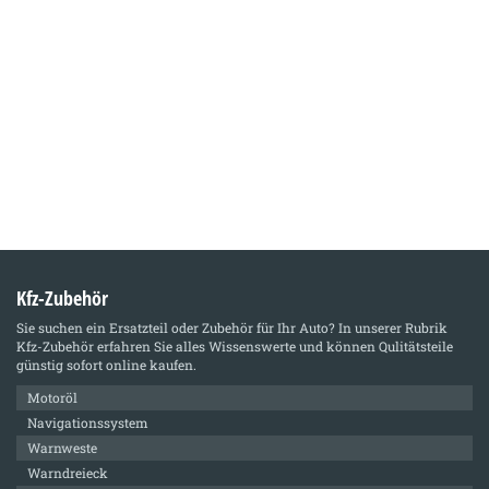
Kfz-Zubehör
Sie suchen ein Ersatzteil oder Zubehör für Ihr Auto? In unserer Rubrik
Kfz-Zubehör
erfahren Sie alles Wissenswerte und können Qulitätsteile
günstig sofort online kaufen.
Motoröl
Navigationssystem
Warnweste
Warndreieck