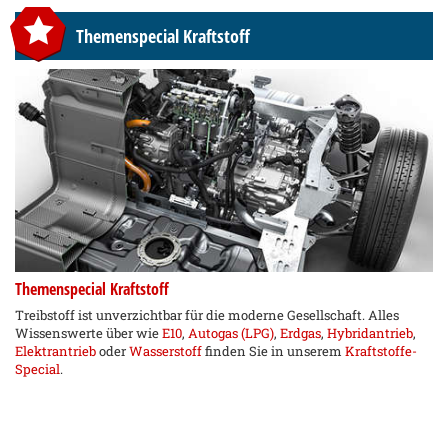
Themenspecial Kraftstoff
Themenspecial Kraftstoff
Treibstoff ist unverzichtbar für die moderne Gesellschaft. Alles
Wissenswerte über wie
E10
,
Autogas (LPG)
,
Erdgas
,
Hybridantrieb
,
Elektrantrieb
oder
Wasserstoff
finden Sie in unserem
Kraftstoffe-
Special
.