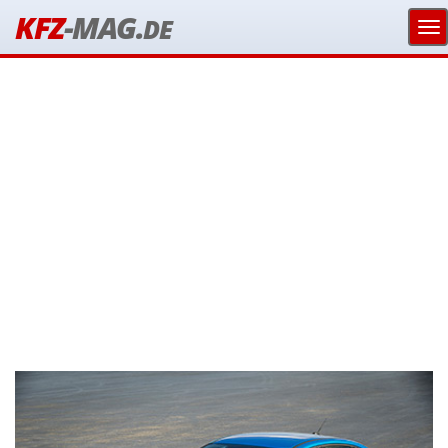
KFZ
-MAG.
DE