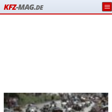
KFZ
-MAG.
DE