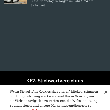
Diese Technologien sorgen im Jahr 2024 für
Sicherheit
KFZ-Stichwortvereichnis:
A
B
C
D
E
F
G
H
I
J
Wenn Sie auf „Alle Cookies akzeptieren“ klicken, stimmen
Sie der Speicherung von Cookies auf Ihrem Gerät zu, um
K
L
M
N
O
P
Q
R
S
T
die Websitenavigation zu verbessern, die Websitenutzung
zu analysieren und unsere Marketingbemühungen zu
U
V
W
X
Y
Z