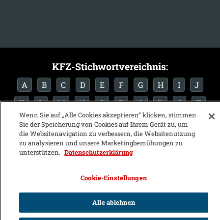
KFZ-Stichwortvereichnis:
A
B
C
D
E
F
G
H
I
J
K
L
M
N
O
P
Q
R
S
T
Wenn Sie auf „Alle Cookies akzeptieren“ klicken, stimmen
U
V
W
X
Y
Z
Sie der Speicherung von Cookies auf Ihrem Gerät zu, um
die Websitenavigation zu verbessern, die Websitenutzung
zu analysieren und unsere Marketingbemühungen zu
unterstützen.
Datenschutzerklärung
Cookie-Einstellungen
Alle ablehnen