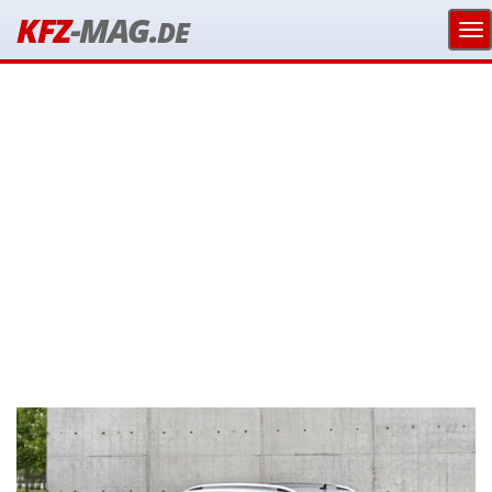
KFZ
-MAG.
DE