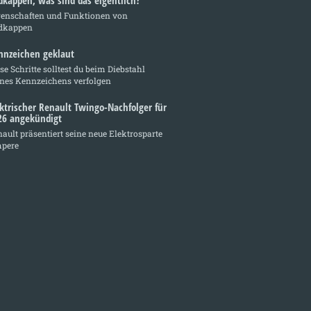
dkappen, was sind das eigentlich?
genschaften und Funktionen von
dkappen
nnzeichen geklaut
se Schritte solltest du beim Diebstahl
ines Kennzeichens verfolgen
ektrischer Renault Twingo-Nachfolger für
26 angekündigt
ault präsentiert seine neue Elektrosparte
pere