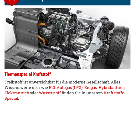
Themenspecial Kraftstoff
Treibstoff ist unverzichtbar für die moderne Gesellschaft. Alles
Wissenswerte über wie
E10
,
Autogas (LPG)
,
Erdgas
,
Hybridantrieb
,
Elektrantrieb
oder
Wasserstoff
finden Sie in unserem
Kraftstoffe-
Special
.