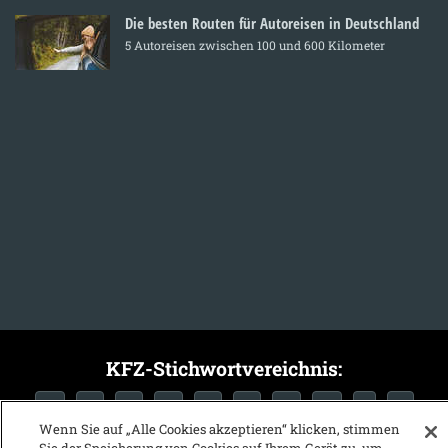
Die besten Routen für Autoreisen in Deutschland
5 Autoreisen zwischen 100 und 600 Kilometer
KFZ-Stichwortvereichnis:
A
B
C
D
E
F
G
H
I
J
Wenn Sie auf „Alle Cookies akzeptieren“ klicken, stimmen
K
L
M
N
O
P
Q
R
S
T