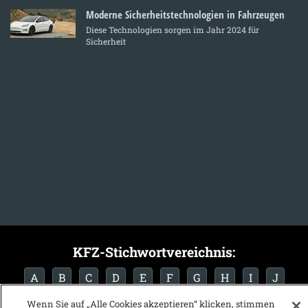
Moderne Sicherheitstechnologien in Fahrzeugen
Diese Technologien sorgen im Jahr 2024 für
Sicherheit
KFZ-Stichwortvereichnis:
A
B
C
D
E
F
G
H
I
J
K
L
M
N
O
P
Q
R
S
T
Wenn Sie auf „Alle Cookies akzeptieren“ klicken, stimmen