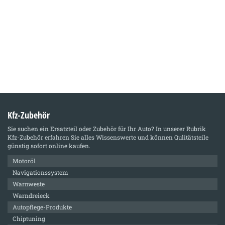
Kfz-Zubehör
Sie suchen ein Ersatzteil oder Zubehör für Ihr Auto? In unserer Rubrik
Kfz-Zubehör
erfahren Sie alles Wissenswerte und können Qulitätsteile
günstig sofort online kaufen.
Motoröl
Navigationssystem
Warnweste
Warndreieck
Autopflege-Produkte
Chiptuning