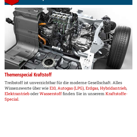
Themenspecial Kraftstoff
Treibstoff ist unverzichtbar für die moderne Gesellschaft. Alles
Wissenswerte über wie
E10
,
Autogas (LPG)
,
Erdgas
,
Hybridantrieb
,
Elektrantrieb
oder
Wasserstoff
finden Sie in unserem
Kraftstoffe-
Special
.