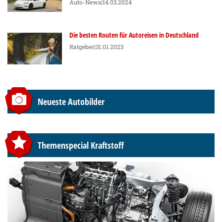
Auto-News
|14.03.2024
Die besten Routen für Autoreisen in Deutschland
Ratgeber
|31.01.2023
Neueste Autobilder
Themenspecial Kraftstoff