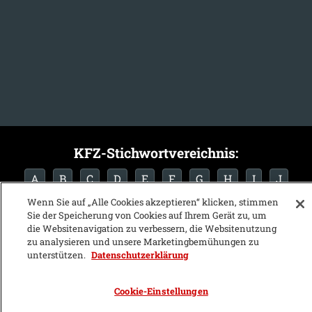
KFZ-Stichwortvereichnis:
A
B
C
D
E
F
G
H
I
J
Wenn Sie auf „Alle Cookies akzeptieren“ klicken, stimmen
K
L
M
N
O
P
Q
R
S
T
Sie der Speicherung von Cookies auf Ihrem Gerät zu, um
die Websitenavigation zu verbessern, die Websitenutzung
U
V
W
X
Y
Z
zu analysieren und unsere Marketingbemühungen zu
unterstützen.
Datenschutzerklärung
Cookie-Einstellungen