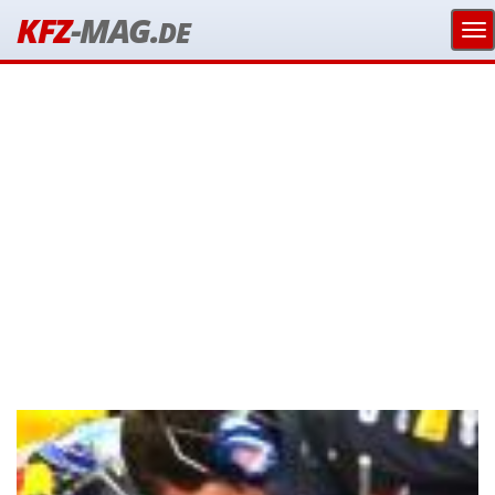
KFZ
-MAG.
DE