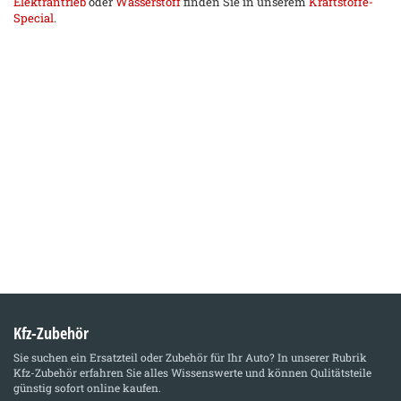
Elektrantrieb
oder
Wasserstoff
finden Sie in unserem
Kraftstoffe-
Special
.
Kfz-Zubehör
Sie suchen ein Ersatzteil oder Zubehör für Ihr Auto? In unserer Rubrik
Kfz-Zubehör
erfahren Sie alles Wissenswerte und können Qulitätsteile
günstig sofort online kaufen.