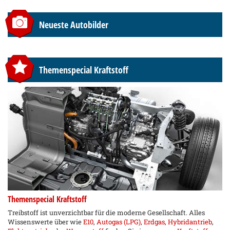
Neueste Autobilder
Themenspecial Kraftstoff
Themenspecial Kraftstoff
Treibstoff ist unverzichtbar für die moderne Gesellschaft. Alles
Wissenswerte über wie
E10
,
Autogas (LPG)
,
Erdgas
,
Hybridantrieb
,