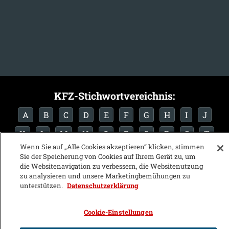
KFZ-Stichwortvereichnis:
A
B
C
D
E
F
G
H
I
J
K
L
M
N
O
P
Q
R
S
T
Wenn Sie auf „Alle Cookies akzeptieren“ klicken, stimmen
U
V
W
X
Y
Z
Sie der Speicherung von Cookies auf Ihrem Gerät zu, um
die Websitenavigation zu verbessern, die Websitenutzung
zu analysieren und unsere Marketingbemühungen zu
unterstützen.
Datenschutzerklärung
Cookie-Einstellungen