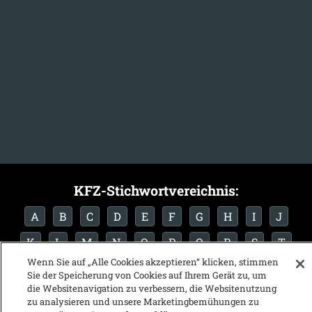
KFZ-Stichwortvereichnis:
A
B
C
D
E
F
G
H
I
J
K
L
M
N
O
P
Q
R
S
T
Wenn Sie auf „Alle Cookies akzeptieren“ klicken, stimmen
U
V
W
X
Y
Z
Sie der Speicherung von Cookies auf Ihrem Gerät zu, um
die Websitenavigation zu verbessern, die Websitenutzung
zu analysieren und unsere Marketingbemühungen zu