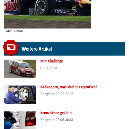
Foto: Sutton
Weitere Artikel
Mini Challenge
01.02.2012
Radkappen, was sind das eigentlich?
Ratgeber
|20.09.2023
Kennzeichen geklaut
Ratgeber
|23.06.2023