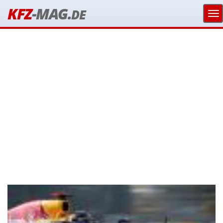
KFZ
-MAG.
DE