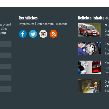
Rechtliches
Beliebte Inhalte 
Impressum
Datenschutz
Kontakt
Ihr Auto?
Mi
 alles
Di
stig
De
Ra
Ei
Ra
Ke
Die
de
Di
De
5 A