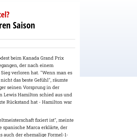
el?
ren Saison
Podest beim Kanada Grand Prix
gegangen, der nach einem
 Sieg verloren hat. "Wenn man es
nicht das beste Gefühl", räumte
iger seinen Vorsprung in der
nn Lewis Hamilton schied aus und
kte Rückstand hat - Hamilton war
ltmeisterschaft fixiert ist", meinte
e spanische Marca erklärte, der
as auch der ehemalige Formel-1-