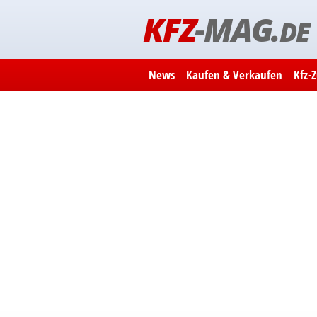
KFZ
-MAG.
DE
News
Kaufen & Verkaufen
Kfz-