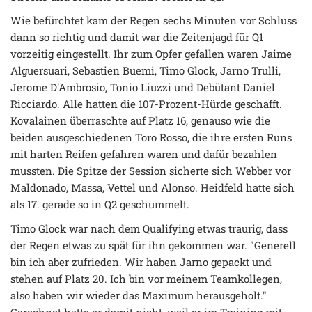
Wie befürchtet kam der Regen sechs Minuten vor Schluss
dann so richtig und damit war die Zeitenjagd für Q1
vorzeitig eingestellt. Ihr zum Opfer gefallen waren Jaime
Alguersuari, Sebastien Buemi, Timo Glock, Jarno Trulli,
Jerome D'Ambrosio, Tonio Liuzzi und Debütant Daniel
Ricciardo. Alle hatten die 107-Prozent-Hürde geschafft.
Kovalainen überraschte auf Platz 16, genauso wie die
beiden ausgeschiedenen Toro Rosso, die ihre ersten Runs
mit harten Reifen gefahren waren und dafür bezahlen
mussten. Die Spitze der Session sicherte sich Webber vor
Maldonado, Massa, Vettel und Alonso. Heidfeld hatte sich
als 17. gerade so in Q2 geschummelt.
Timo Glock war nach dem Qualifying etwas traurig, dass
der Regen etwas zu spät für ihn gekommen war. "Generell
bin ich aber zufrieden. Wir haben Jarno gepackt und
stehen auf Platz 20. Ich bin vor meinem Teamkollegen,
also haben wir wieder das Maximum herausgeholt."
Gerechnet hatte er damit nicht, weil er im Training mit