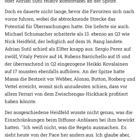
oder Adrian Sutil relativ komfortabel an der Spitze.
Doch es dauerte nicht lange, bevor die Favoriten sich nach
vorne fuhren, wobei die abtrocknende Strecke das
Potential für Überraschungen hatte. Die lieferte sie auch.
Michael Schumacher scheiterte als 13. ebenso an Q3 wie
Nick Heidfeld, der lediglich auf dem 16. Rang landete.
Adrian Sutil schied als Elfter knapp aus. Sergio Perez auf
zwölf, Vitaly Petrov auf 14, Rubens Barrichello auf 15 und
der überraschend in Q2 eingezogene Heikki Kovalainen
auf 17 mussten ebenfalls aufhören. An der Spitze hatte
Massa die Bestzeit vor Webber, Alonso, Button, Rosberg und
Vettel erreicht, womit sich anzudeuten schien, dass vor
allem Ferrari von dem Zwischengas-Hickhack profitiert
haben könnte.
Der ausgeschiedene Heidfeld wusste nicht genau, was die
Einschränkungen beim Diffusor-Anblasen bei ihm bewirkt
hatten. "Ich weiß nicht, was die Regeln ausmachen. Es
sieht heute von der Pace her anders aus. Ich glaube aber,