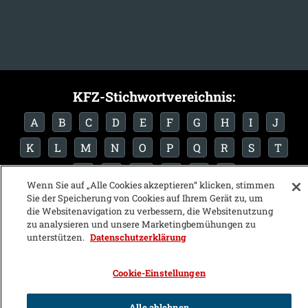
KFZ-Stichwortvereichnis:
A
B
C
D
E
F
G
H
I
J
K
L
M
N
O
P
Q
R
S
T
U
V
W
X
Y
Z
Wenn Sie auf „Alle Cookies akzeptieren“ klicken, stimmen
Sie der Speicherung von Cookies auf Ihrem Gerät zu, um
die Websitenavigation zu verbessern, die Websitenutzung
zu analysieren und unsere Marketingbemühungen zu
unterstützen.
Datenschutzerklärung
Cookie-Einstellungen
Alle ablehnen