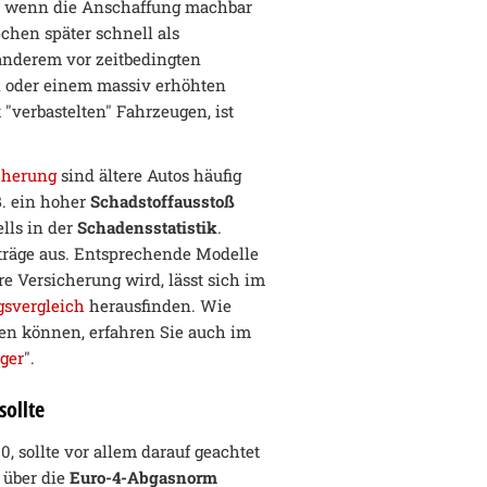
h wenn die Anschaffung machbar
chen später schnell als
 anderem vor zeitbedingten
n
oder einem massiv erhöhten
t "verbastelten" Fahrzeugen, ist
cherung
sind ältere Autos häufig
B. ein hoher
Schadstoffausstoß
lls in der
Schadensstatistik
.
iträge aus. Entsprechende Modelle
e Versicherung wird, lässt sich im
gsvergleich
herausfinden. Wie
ren können, erfahren Sie auch im
ger
".
sollte
sollte vor allem darauf geachtet
 über die
Euro-4-Abgasnorm