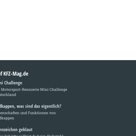
auf KFZ-Mag.de
ni Challenge
e Motorsport-Rennserie Mini Challenge
utschland
dkappen, was sind das eigentlich?
genschaften und Funktionen von
dkappen
nnzeichen geklaut
se Schritte solltest du beim Diebstahl