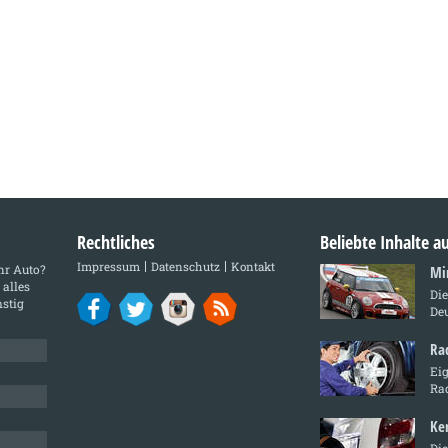
Rechtliches
Beliebte Inhalte 
Impressum
Datenschutz
Kontakt
Ihr Auto?
Mi
 alles
Di
stig
De
Ra
Ei
Ra
Ke
Die