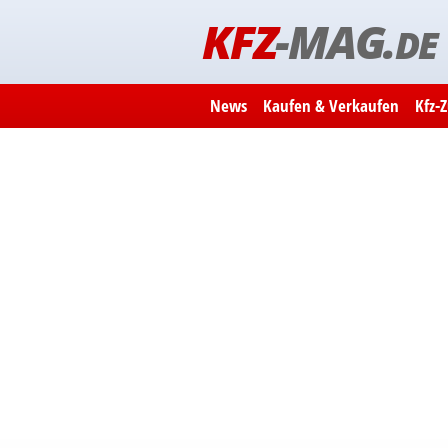
KFZ
-MAG.
DE
News
Kaufen & Verkaufen
Kfz-