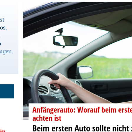
st
os,
i
o
ugen.
Anfängerauto: Worauf beim erste
achten ist
Beim ersten Auto sollte nicht
das