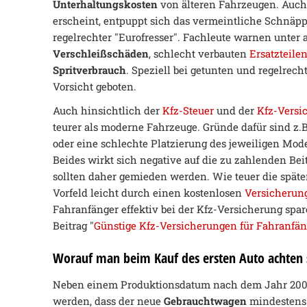
Unterhaltungskosten
von älteren Fahrzeugen. Auc
erscheint, entpuppt sich das vermeintliche Schnäpp
regelrechter "Eurofresser". Fachleute warnen unter
Verschleißschäden
, schlecht verbauten
Ersatzteile
Spritverbrauch
. Speziell bei getunten und regelrech
Vorsicht geboten.
Auch hinsichtlich der
Kfz-Steuer
und der
Kfz-Versi
teurer als moderne Fahrzeuge. Gründe dafür sind z.
oder eine schlechte Platzierung des jeweiligen Mode
Beides wirkt sich negative auf die zu zahlenden Be
sollten daher gemieden werden. Wie teuer die später
Vorfeld leicht durch einen kostenlosen
Versicherun
Fahranfänger effektiv bei der Kfz-Versicherung spa
Beitrag "
Günstige Kfz-Versicherungen für Fahranfän
Worauf man beim Kauf des ersten Auto achten 
Neben einem Produktionsdatum nach dem Jahr 2000, 
werden, dass der neue
Gebrauchtwagen
mindestens