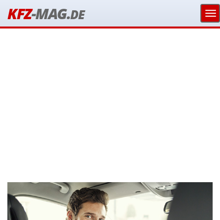
KFZ
-MAG.
DE