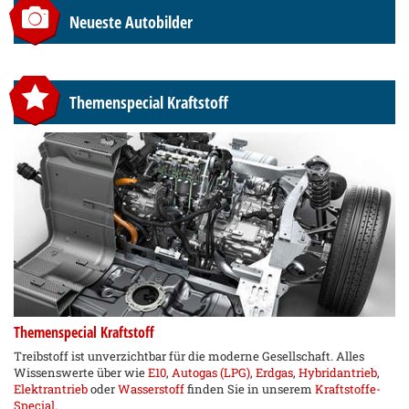
Neueste Autobilder
Themenspecial Kraftstoff
Themenspecial Kraftstoff
Treibstoff ist unverzichtbar für die moderne Gesellschaft. Alles
Wissenswerte über wie
E10
,
Autogas (LPG)
,
Erdgas
,
Hybridantrieb
,
Elektrantrieb
oder
Wasserstoff
finden Sie in unserem
Kraftstoffe-
Special
.