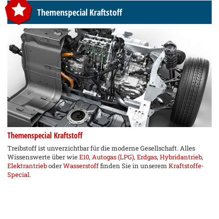
Themenspecial Kraftstoff
Themenspecial Kraftstoff
Treibstoff ist unverzichtbar für die moderne Gesellschaft. Alles
Wissenswerte über wie
E10
,
Autogas (LPG)
,
Erdgas
,
Hybridantrieb
,
Elektrantrieb
oder
Wasserstoff
finden Sie in unserem
Kraftstoffe-
Special
.