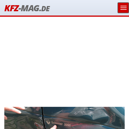
KFZ
-MAG.
DE