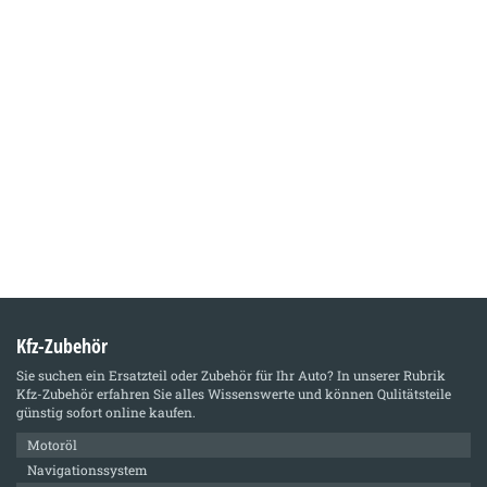
Kfz-Zubehör
Sie suchen ein Ersatzteil oder Zubehör für Ihr Auto? In unserer Rubrik
Kfz-Zubehör
erfahren Sie alles Wissenswerte und können Qulitätsteile
günstig sofort online kaufen.
Motoröl
Navigationssystem