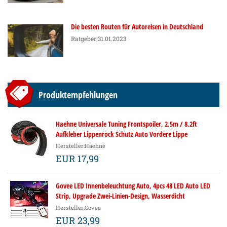
Die besten Routen für Autoreisen in Deutschland
Ratgeber
|31.01.2023
Produktempfehlungen
Haehne Universale Tuning Frontspoiler, 2.5m / 8.2ft
Aufkleber Lippenrock Schutz Auto Vordere Lippe
Stoßdämpfer Auto Gummistreifen, 60mm Breite
Hersteller:Haehne
EUR 17,99
Govee LED Innenbeleuchtung Auto, 4pcs 48 LED Auto LED
Strip, Upgrade Zwei-Linien-Design, Wasserdicht
Beleuchtung APP Steuerbare mehrfarbig Musik
Hersteller:Govee
Innenbeleuchtung mit Zigarettenanzünder, 12V
EUR 23,99