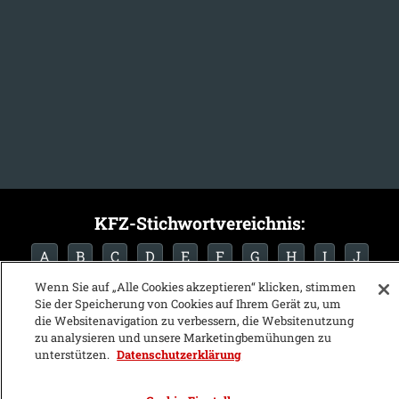
KFZ-Stichwortvereichnis:
A
B
C
D
E
F
G
H
I
J
Wenn Sie auf „Alle Cookies akzeptieren“ klicken, stimmen
K
L
M
N
O
P
Q
R
S
T
Sie der Speicherung von Cookies auf Ihrem Gerät zu, um
U
V
W
X
Y
Z
die Websitenavigation zu verbessern, die Websitenutzung
zu analysieren und unsere Marketingbemühungen zu
unterstützen.
Datenschutzerklärung