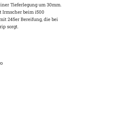
einer Tieferlegung um 30mm.
t Irmscher beim i500
it 245er Bereifung, die bei
ip sorgt.
go