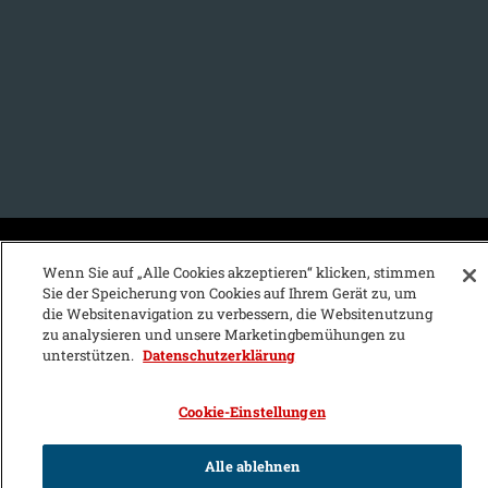
KFZ-Stichwortvereichnis:
Wenn Sie auf „Alle Cookies akzeptieren“ klicken, stimmen
Sie der Speicherung von Cookies auf Ihrem Gerät zu, um
A
B
C
D
E
F
G
H
I
J
die Websitenavigation zu verbessern, die Websitenutzung
zu analysieren und unsere Marketingbemühungen zu
K
L
M
N
O
P
Q
R
S
T
unterstützen.
Datenschutzerklärung
U
V
W
X
Y
Z
Cookie-Einstellungen
Alle ablehnen