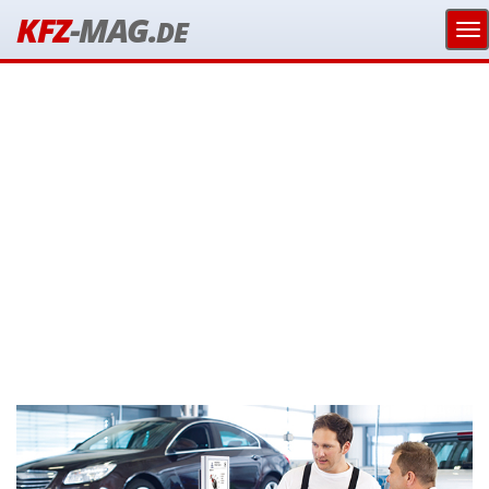
KFZ
-MAG.
DE