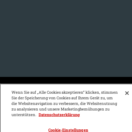
KFZ-Stichwortvereichnis:
Wenn Sie auf „Alle Cookies akzeptieren“ klicken, stimmen
Sie der Speicherung von Cookies auf Ihrem Gerät zu, um
A
B
C
D
E
F
G
H
I
J
die Websitenavigation zu verbessern, die Websitenutzung
zu analysieren und unsere Marketingbemühungen zu
K
L
M
N
O
P
Q
R
S
T
unterstützen.
Datenschutzerklärung
U
V
W
X
Y
Z
Cookie-Einstellungen