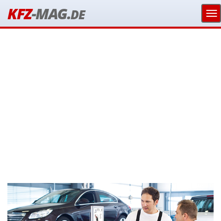
KFZ
-MAG.
DE