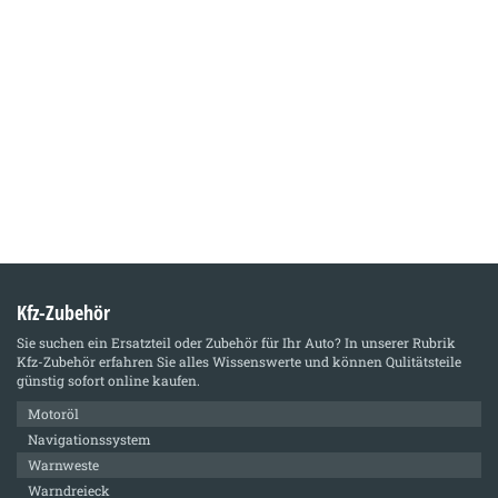
Kfz-Zubehör
Sie suchen ein Ersatzteil oder Zubehör für Ihr Auto? In unserer Rubrik
Kfz-Zubehör
erfahren Sie alles Wissenswerte und können Qulitätsteile
günstig sofort online kaufen.
Motoröl
Navigationssystem
Warnweste
Warndreieck