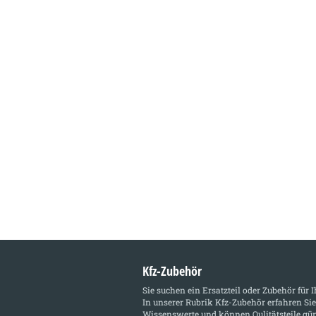
Kfz-Zubehör
Sie suchen ein Ersatzteil oder Zubehör für 
In unserer Rubrik
Kfz-Zubehör
erfahren Sie
Wissenswerte und können Qulitätsteile gün