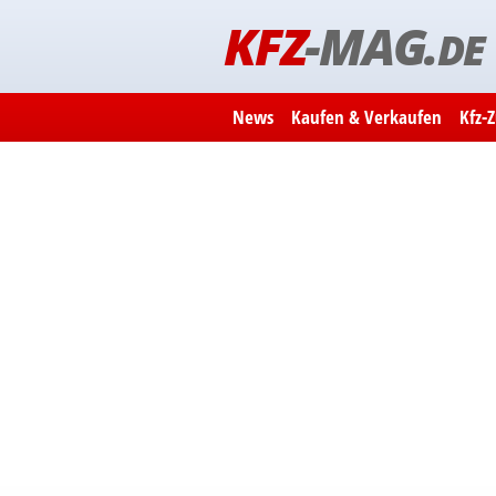
KFZ
-MAG.
DE
News
Kaufen & Verkaufen
Kfz-