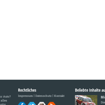
Rechtliches
Beliebte Inhalte 
Impressum
Datenschutz
Kontakt
Ihr Auto?
Mi
 alles
Di
stig