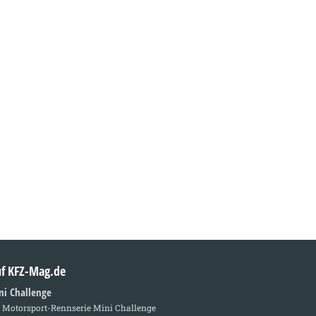
auf KFZ-Mag.de
ni Challenge
e Motorsport-Rennserie Mini Challenge