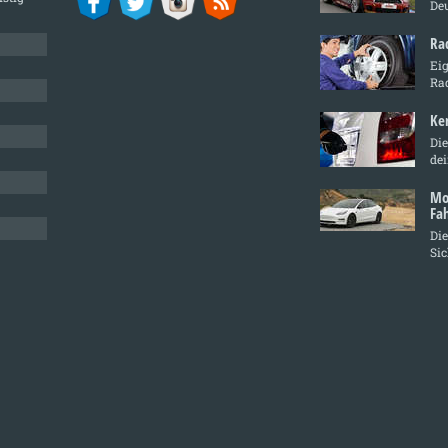
De
Ra
Ei
Ra
Ke
Die
de
Mo
Fa
Die
Sic