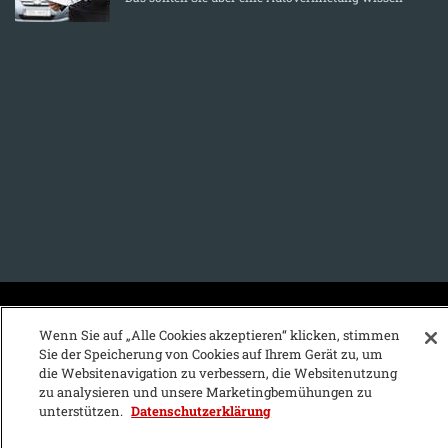
KFZ-Stichwortvereichnis:
Wenn Sie auf „Alle Cookies akzeptieren“ klicken, stimmen
Sie der Speicherung von Cookies auf Ihrem Gerät zu, um
A
B
C
D
E
F
G
H
I
J
die Websitenavigation zu verbessern, die Websitenutzung
zu analysieren und unsere Marketingbemühungen zu
K
L
M
N
O
P
Q
R
S
T
unterstützen.
Datenschutzerklärung
U
V
W
X
Y
Z