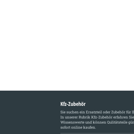
Kfz-Zubehör
Sie suchen ein Ersatzteil oder Zubehör für 
In unserer Rubrik
Kfz-Zubehör
erfahren Sie
Wissenswerte und können Qulitätsteile gün
sofort online kaufen.