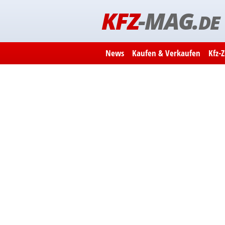
KFZ
-MAG.
DE
News
Kaufen & Verkaufen
Kfz-