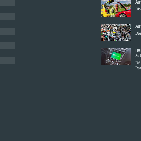
Au
Üb
Au
Di
DA
Zu
DAB
Ra