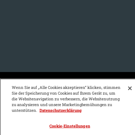
KFZ-Stichwortvereichnis:
Wenn Sie auf „Alle Cookies akzeptieren“ klicken, stimmen
Sie der Speicherung von Cookies auf Ihrem Gerät zu, um
A
B
C
D
E
F
G
H
I
J
die Websitenavigation zu verbessern, die Websitenutzung
zu analysieren und unsere Marketingbemühungen zu
K
L
M
N
O
P
Q
R
S
T
unterstützen.
Datenschutzerklärung
U
V
W
X
Y
Z
Cookie-Einstellungen