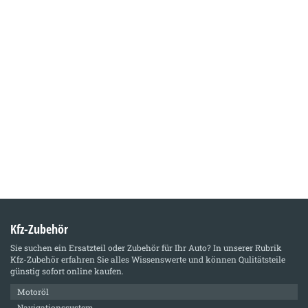
Kfz-Zubehör
Sie suchen ein Ersatzteil oder Zubehör für Ihr Auto? In unserer Rubrik
Kfz-Zubehör
erfahren Sie alles Wissenswerte und können Qulitätsteile
günstig sofort online kaufen.
Motoröl
Navigationssystem