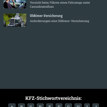
Vorsicht beim Führen eines Fahrzeugs unter
Cannabiseinfluss
Oldtimer-Versicherung
Anforderungen eine Oldtimer-Versicherung
KFZ-Stichwortvereichnis:
A
B
C
D
E
F
G
H
I
J