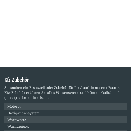
Kfz-Zubehör
Sie suchen ein Ersatzteil oder Zubehör für Ihr Auto? In unserer Rubrik
Kfz-Zubehör
erfahren Sie alles Wissenswerte und können Qulitätsteile
günstig sofort online kaufen.
Motoröl
Navigationssystem
Warnweste
Warndreieck