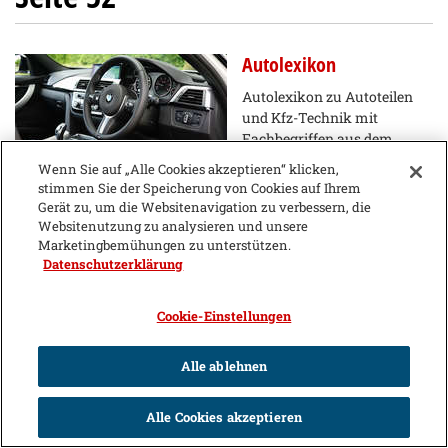
Autolexikon
Autolexikon zu Autoteilen
und Kfz-Technik mit
Fachbegriffen aus dem
Fahrzeugbereich und den
Wenn Sie auf „Alle Cookies akzeptieren“ klicken,
wichtigsten Begriffen und Abkürzungen rund um das
stimmen Sie der Speicherung von Cookies auf Ihrem
Themengebiet Kfz.
Gerät zu, um die Websitenavigation zu verbessern, die
Websitenutzung zu analysieren und unsere
Marketingbemühungen zu unterstützen.
Datenschutzerklärung
Cookie-Einstellungen
Alle ablehnen
Alle Cookies akzeptieren