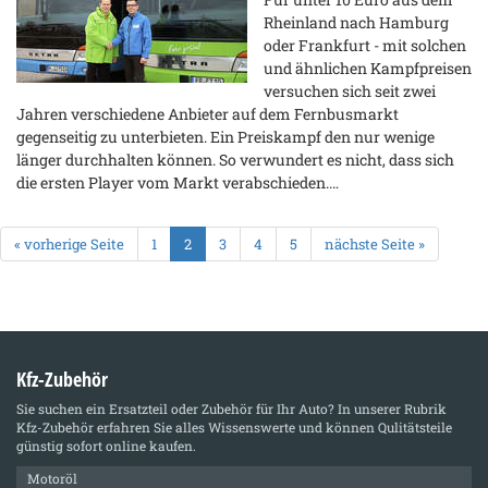
Rheinland nach Hamburg
oder Frankfurt - mit solchen
und ähnlichen Kampfpreisen
versuchen sich seit zwei
Jahren verschiedene Anbieter auf dem Fernbusmarkt
gegenseitig zu unterbieten. Ein Preiskampf den nur wenige
länger durchhalten können. So verwundert es nicht, dass sich
die ersten Player vom Markt verabschieden.…
« vorherige Seite
1
2
3
4
5
nächste Seite »
Kfz-Zubehör
Sie suchen ein Ersatzteil oder Zubehör für Ihr Auto? In unserer Rubrik
Kfz-Zubehör
erfahren Sie alles Wissenswerte und können Qulitätsteile
günstig sofort online kaufen.
Motoröl